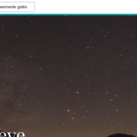
erimente grátis
eve