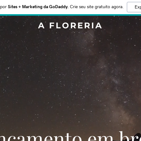
 por
Sites + Marketing da GoDaddy.
Crie seu site gratuito agora.
Exp
A FLORERIA
Lançamento em br